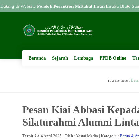
 di Website
Pondok Pesantren Miftahul Ihsan
Errabu Bluto Sumenep
Beranda
Sejarah
Lembaga
PPDB Online
Ta
You are here :
Bera
Pesan Kiai Abbasi Kepad
Silaturahmi Alumni Linta
Terbit
4 April 2025 |
Oleh
: Yasmi Media |
Kategori
:
Berita & Ar