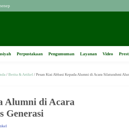
usiyah
Perpustakaan
Pengumuman
Layanan
Video
Prest
nda
/
Berita & Artikel
/
Pesan Kiai Abbasi Kepada Alumni di Acara Silaturahmi Alu
a Alumni di Acara
s Generasi
tikel