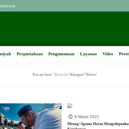
umenep
usiyah
Perpustakaan
Pengumuman
Layanan
Video
Prest
You are here :
Beranda
/
Kategori "Berita"
8 Maret 2025
Menag: Agama Harus Mengedepankan
Kerukunan