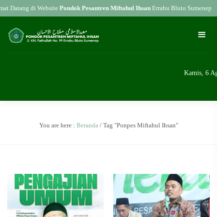
at Datang di Website
Pondok Pesantren Miftahul Ihsan
Errabu Bluto Sumenep
Kamis, 6 A
You are here :
Beranda
/
Tag "Ponpes Miftahul Ihsan"