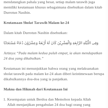
mendatangkan pahala yang besar, setiap malam tarawih juga
memiliki keutamaan khusus sebagaimana disebutkan dalam kitab
Durrotun Nasihin.
Keutamaan Sholat Tarawih Malam ke-24
Dalam kitab Durrotun Nasihin disebutkan:
وَفِى اللَّيْلَةِ الرَّابِعَةِ وَالْعِشْرِيْنَ كَانَ لَهُ أَرْبَعَةٌ وَعِشْرُوْنَ دُعَاءً مُسْتَجَابًا
Artinya: “
Pada malam kedua puluh empat, ia akan mendapatkan
24 doa yang dikabulkan.”
Keutamaan ini menunjukkan bahwa orang yang melaksanakan
sholat tarawih pada malam ke-24 akan diberi keistimewaan berupa
dikabulkannya doa-doa yang ia panjatkan.
Makna dan Hikmah dari Keutamaan Ini
Kesempatan untuk Berdoa dan Memohon kepada Allah
Allah menjanjikan pengabulan 24 doa bagi orang yang