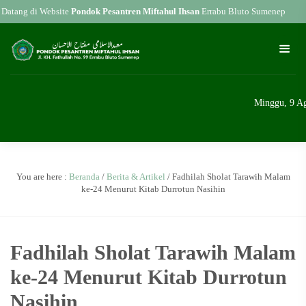
atang di Website
Pondok Pesantren Miftahul Ihsan
Errabu Bluto Sumenep
Minggu, 9 Ag
You are here :
Beranda
/
Berita & Artikel
/
Fadhilah Sholat Tarawih Malam
ke-24 Menurut Kitab Durrotun Nasihin
Fadhilah Sholat Tarawih Malam
ke-24 Menurut Kitab Durrotun
Nasihin