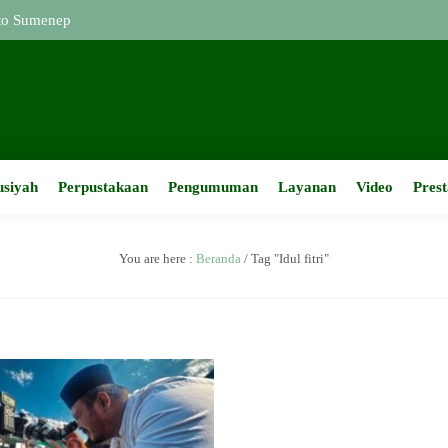
o Sumenep
usiyah
Perpustakaan
Pengumuman
Layanan
Video
Prest
You are here :
Beranda
/
Tag "Idul fitri"