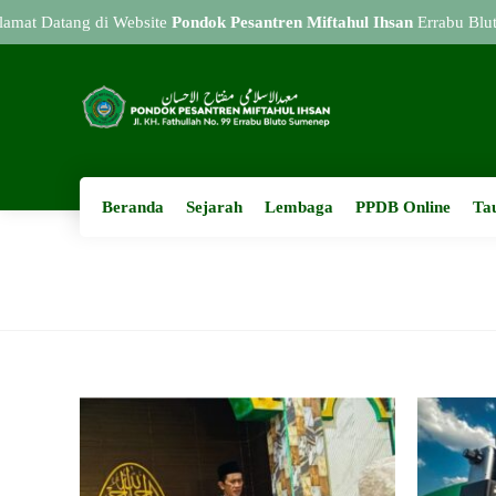
mat Datang di Website
Pondok Pesantren Miftahul Ihsan
Errabu Blut
Beranda
Sejarah
Lembaga
PPDB Online
Ta