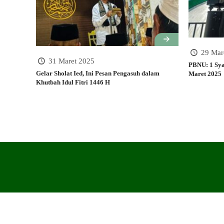
29 Mar
31 Maret 2025
PBNU: 1 Sya
Gelar Sholat Ied, Ini Pesan Pengasuh dalam
Maret 2025
Khutbah Idul Fitri 1446 H